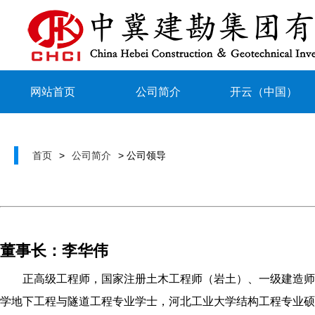
网站首页
公司简介
开云（中国）
Kaiyun·官方网
首页
>
公司简介
> 公司领导
站-登录入口
董事长：李华伟
正高级工程师，国家注册土木工程师（岩土）、一级建造师（
学地下工程与隧道工程专业学士，河北工业大学结构工程专业硕士，