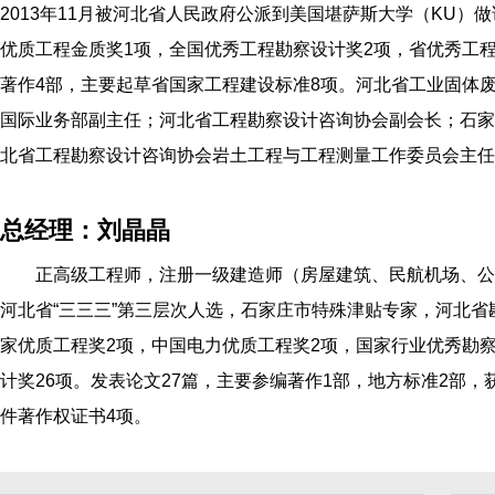
2013年11月被河北省人民政府公派到美国堪萨斯大学（KU
优质工程金质奖1项，全国优秀工程勘察设计奖2项，省优秀工程
著作4部，主要起草省国家工程建设标准8项。河北省工业固体
国际业务部副主任；河北省工程勘察设计咨询协会副会长；石家
北省工程勘察设计咨询协会岩土工程与工程测量工作委员会主任
总经理：刘晶晶
正高级工程师，注册一级建造师（房屋建筑、民航机场、公路
河北省“三三三”第三层次人选，石家庄市特殊津贴专家，河北
家优质工程奖2项，中国电力优质工程奖2项，国家行业优秀勘察
计奖26项。发表论文27篇，主要参编著作1部，地方标准2部，
件著作权证书4项。