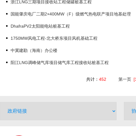
浙江LNG三期项目接收站工程储罐桩基工程
国能肇庆电厂二期2×400MW（F）级燃气热电联产项目地基处理
DhafraPV2太阳能电站桩基工程
1750MW风电工程-北大桥东项目风机基础工程
中冀建勘（海南）办公楼
阳江LNG调峰储气库项目储气库工程接收站桩基工程
共计：
452
第一页
[