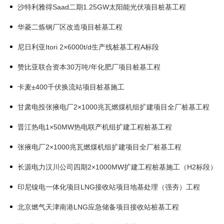
沙特利雅得Saad二期1.25GW太阳能光伏项目桩基工程
华菱二炼钢厂区改造项目桩基工程
尼日利亚Itori 2×6000t/d生产线桩基工程A标段
赞比亚联合资本30万吨/年化肥厂项目桩基工程
卡麦±400千伏换流站项目桩基施工
甘肃电投张掖电厂2×1000兆瓦燃煤机组扩建项目全厂桩基工程
晋江热电1×50MW热电联产机组扩建工程桩基工程
张掖电厂2×1000兆瓦燃煤机组扩建项目全厂桩基工程
长源电力汉川公司四期2×1000MW扩建工程桩基施工（H2标段）
印尼镍电一体化项目LNG接收站项目地基处理（强夯）工程
北京燃气天津南港LNG应急储备项目接收站桩基工程