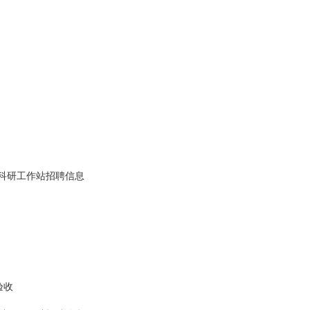
士后科研工作站招聘信息
验收