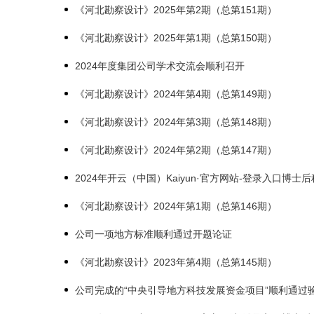
《河北勘察设计》2025年第2期（总第151期）
《河北勘察设计》2025年第1期（总第150期）
2024年度集团公司学术交流会顺利召开
《河北勘察设计》2024年第4期（总第149期）
《河北勘察设计》2024年第3期（总第148期）
《河北勘察设计》2024年第2期（总第147期）
2024年开云（中国）Kaiyun·官方网站-登录入口博
《河北勘察设计》2024年第1期（总第146期）
公司一项地方标准顺利通过开题论证
《河北勘察设计》2023年第4期（总第145期）
公司完成的“中央引导地方科技发展资金项目”顺利通过