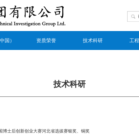
中国）
资质荣誉
技术科研
工
n·官方网
录入口
技术科研
国博士后创新创业大赛河北省选拔赛银奖、铜奖