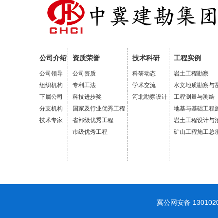
公司介绍
资质荣誉
技术科研
工程实例
公司领导
公司资质
科研动态
岩土工程勘察
组织机构
专利工法
学术交流
水文地质勘察与
下属公司
科技进步奖
河北勘察设计
工程测量与测绘
分支机构
国家及行业优秀工程
地基与基础工程
技术专家
省部级优秀工程
岩土工程设计与
市级优秀工程
矿山工程施工总
冀公网安备 130102