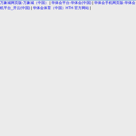
万象城网页版-万象城（中国）
|
华体会平台-华体会(中国)
|
华体会手机网页版-华体会
机平台_开云(中国)
|
华体会体育（中国）HTH·官方网站
|