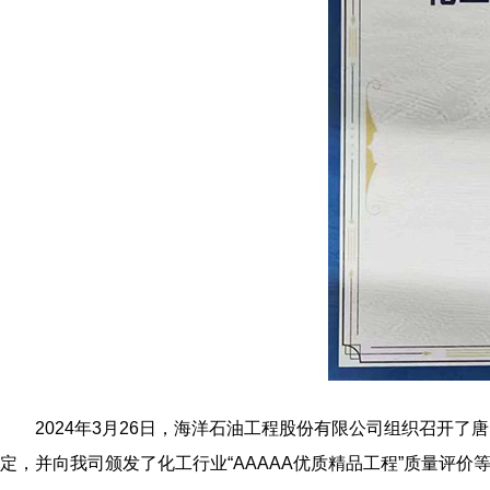
2024年3月26日，海洋石油工程股份有限公司组织召开了
定，并向我司颁发了化工行业“AAAAA优质精品工程”质量评价