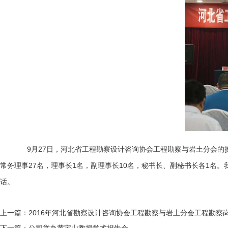
9月27日，河北省工程勘察设计咨询协会工程勘察与岩土分会的换
常务理事27名，理事长1名，副理事长10名，秘书长、副秘书长各1
话。
上一篇：
2016年河北省勘察设计咨询协会工程勘察与岩土分会工程勘察